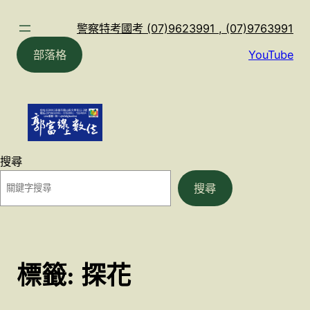
跳
至
警察特考國考 (07)9623991 , (07)9763991
主
部落格
YouTube
要
內
容
搜尋
搜尋
標籤:
探花