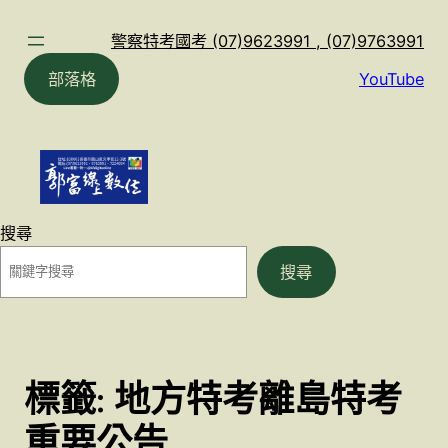
跳
至
警察特考國考 (07)9623991 , (07)9763991
主
部落格
YouTube
要
內
容
搜尋
搜尋
標籤:
地方特考離島特考
重要公告