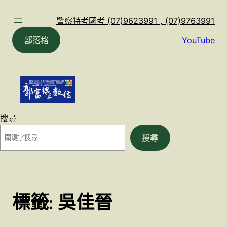
跳
至
警察特考國考 (07)9623991 , (07)9763991
主
部落格
YouTube
要
內
容
搜尋
搜尋
標籤:
吳佳晉