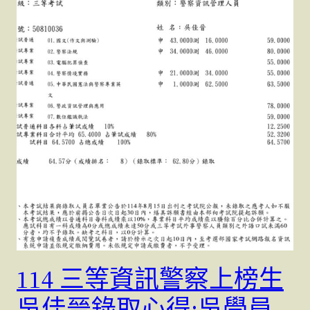
114 三等資訊警察上榜生
吳佳晉錄取心得;吳學員