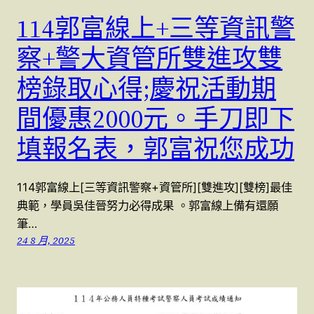
114郭富線上+三等資訊警
察+警大資管所雙進攻雙
榜錄取心得;慶祝活動期
間優惠2000元。手刀即下
填報名表，郭富祝您成功
114郭富線上[三等資訊警察+資管所][雙進攻][雙榜]最佳
典範，學員吳佳晉努力必得成果 。郭富線上備有還願
筆…
24 8 月, 2025