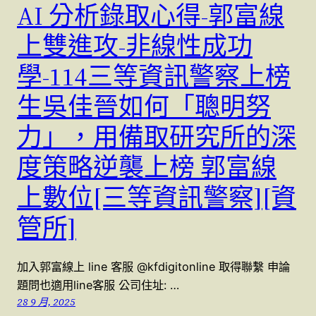
AI 分析錄取心得-郭富線
上雙進攻-非線性成功
學-114三等資訊警察上榜
生吳佳晉如何「聰明努
力」，用備取研究所的深
度策略逆襲上榜 郭富線
上數位[三等資訊警察][資
管所]
加入郭富線上 line 客服 @kfdigitonline 取得聯繫 申論
題問也適用line客服 公司住址: …
28 9 月, 2025