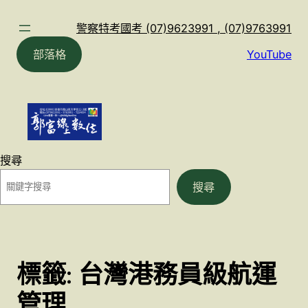
跳
至
警察特考國考 (07)9623991 , (07)9763991
主
部落格
YouTube
要
內
容
搜尋
搜尋
標籤:
台灣港務員級航運
管理