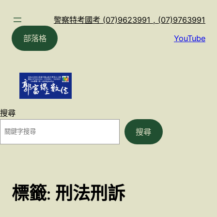
跳
至
警察特考國考 (07)9623991 , (07)9763991
主
部落格
YouTube
要
內
容
搜尋
搜尋
標籤:
刑法刑訴