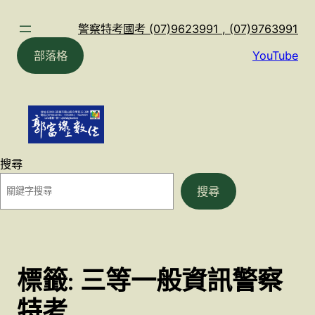
跳
至
警察特考國考 (07)9623991 , (07)9763991
主
部落格
YouTube
要
內
容
搜尋
搜尋
標籤:
三等一般資訊警察
特考