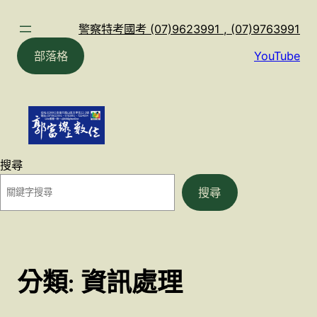
跳
至
警察特考國考 (07)9623991 , (07)9763991
主
部落格
YouTube
要
內
容
搜尋
搜尋
分類:
資訊處理