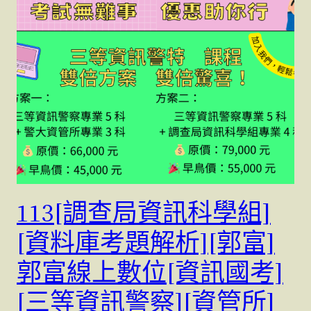
113[調查局資訊科學組]
[資料庫考題解析][郭富]
郭富線上數位[資訊國考]
[三等資訊警察][資管所]