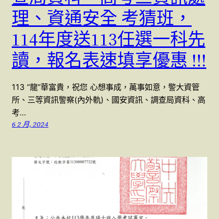
理、資通安全 考猜班，
114年度送113任選一科先
讀，報名表速填享優惠 !!!
113 “龍”華富貴，祝您 心想事成，萬事如意，警大資管
所、三等資訊警察(內外軌)、國安資訊、調查局資科、高
考…
6 2 月, 2024