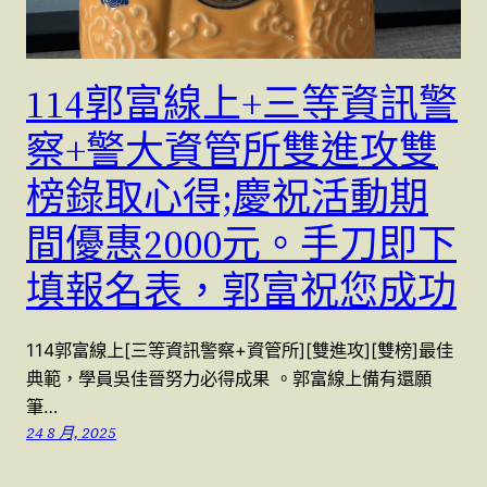
114郭富線上+三等資訊警
察+警大資管所雙進攻雙
榜錄取心得;慶祝活動期
間優惠2000元。手刀即下
填報名表，郭富祝您成功
114郭富線上[三等資訊警察+資管所][雙進攻][雙榜]最佳
典範，學員吳佳晉努力必得成果 。郭富線上備有還願
筆…
24 8 月, 2025