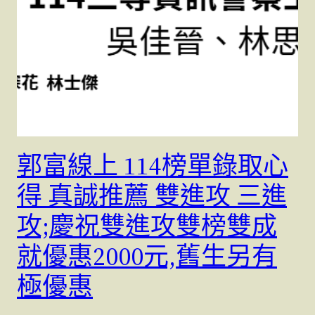
郭富線上 114榜單錄取心
得 真誠推薦 雙進攻 三進
攻;慶祝雙進攻雙榜雙成
就優惠2000元,舊生另有
極優惠