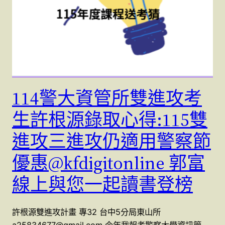
114警大資管所雙進攻考
生許根源錄取心得:115雙
進攻三進攻仍適用警察節
優惠@kfdigitonline 郭富
線上與您一起讀書登榜
許根源雙進攻計畫 專32 台中5分局東山所
a25834677@gmail.com 今年我報考警察大學資訊管