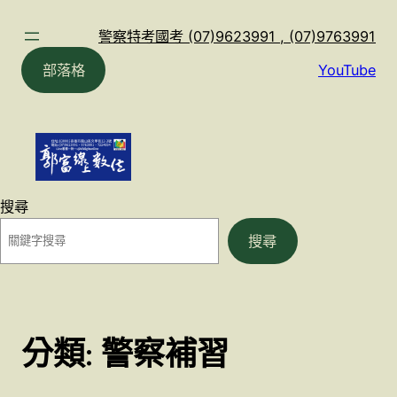
跳
至
警察特考國考 (07)9623991 , (07)9763991
主
部落格
YouTube
要
內
容
搜尋
搜尋
分類:
警察補習