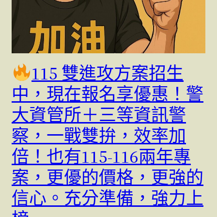
115 雙進攻方案招生
中，現在報名享優惠！警
大資管所＋三等資訊警
察，一戰雙拚，效率加
倍！也有115-116兩年專
案，更優的價格，更強的
信心。充分準備，強力上