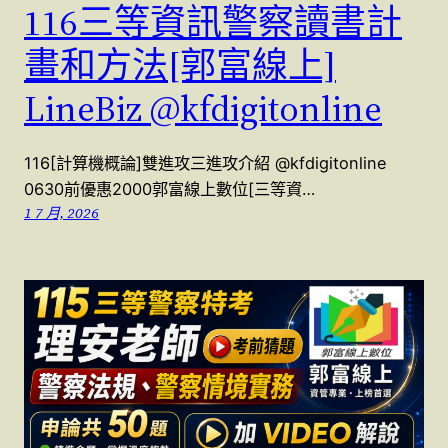
116三等資訊警察讀書計
畫和方法[郭富線上]
LineBiz @kfdigitonline
116[計算機概論]雙進攻三進攻介紹 @kfdigitonline
0630前優惠2000郭富線上數位[三等資…
1 7 月, 2026