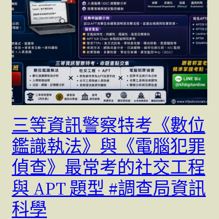
三等資訊警察特考《數位
鑑識執法》與《電腦犯罪
偵查》最常考的社交工程
與 APT 題型 #調查局資訊
科學