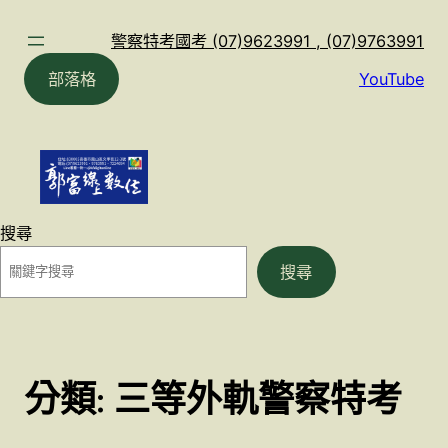
跳
至
警察特考國考 (07)9623991 , (07)9763991
主
部落格
YouTube
要
內
容
搜尋
搜尋
分類:
三等外軌警察特考