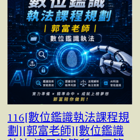
116[數位鑑識執法課程規
劃][郭富老師][數位鑑識