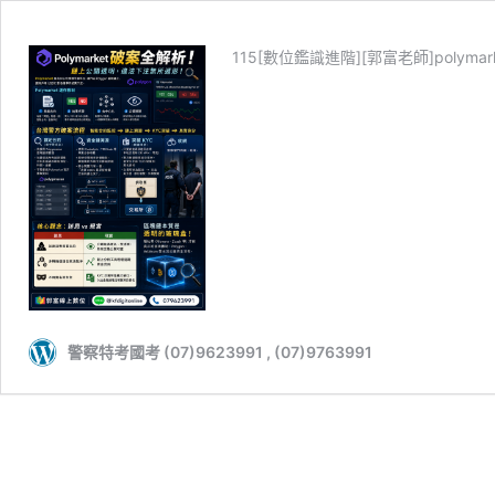
115[數位鑑識進階][郭富老師]polymarket 
警察特考國考 (07)9623991 , (07)9763991