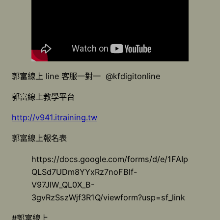
郭富線上 line 客服一對一 @kfdigitonline
郭富線上教學平台
http://v941.itraining.tw
郭富線上報名表
https://docs.google.com/forms/d/e/1FAIp
QLSd7UDm8YYxRz7noFBlf-
V97JlW_QL0X_B-
3gvRzSszWjf3R1Q/viewform?usp=sf_link
#郭富線上