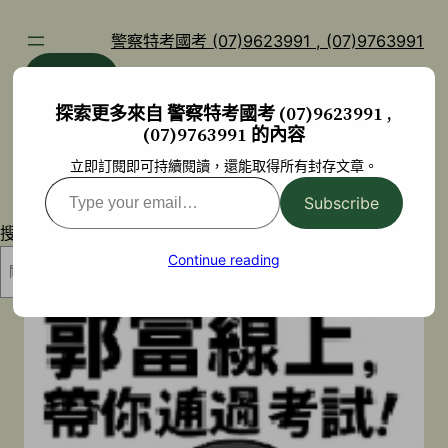
跳
至
警察特考國考 (07)9623991 , (07)9763991
主
部落格
YouTube
要
探索更多來自 警察特考國考 (07)9623991 ,
內
(07)9763991 的內容
容
立即訂閱即可持續閱讀，還能取得所有封存文章。
Type
Subscribe
your
搜尋
email…
Continue reading
搜尋