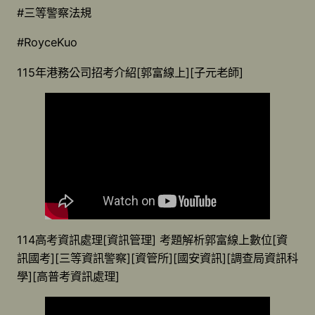
#三等警察法規
#RoyceKuo
115年港務公司招考介紹[郭富線上][子元老師]
114高考資訊處理[資訊管理] 考題解析郭富線上數位[資
訊國考][三等資訊警察][資管所][國安資訊][調查局資訊科
學][高普考資訊處理]