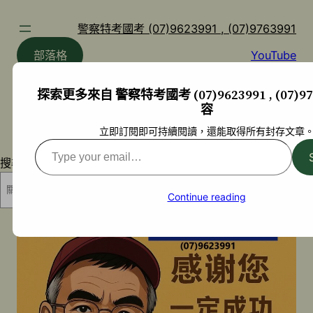
跳
至
警察特考國考 (07)9623991 , (07)9763991
主
部落格
YouTube
要
內
探索更多來自 警察特考國考 (07)9623991 , (07)97
容
容
立即訂閱即可持續閱讀，還能取得所有封存文章
Type
搜尋
your
email…
搜尋
Continue reading