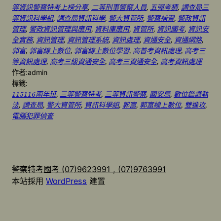
等資訊警察特考上榜分享
, 
二等刑事警察人員
, 
五彈考猜
, 
調查局三
等資訊科學組
, 
調查局資訊科學
, 
警大資管所
, 
警察補習
, 
警政資訊
管理
, 
警政資訊管理與應用
, 
資料庫應用
, 
資管所
, 
資訊國考
, 
資訊安
全實務
, 
資訊管理
, 
資訊管理系統
, 
資訊處理
, 
資通安全
, 
資通網路
, 
郭富
, 
郭富線上數位
, 
郭富線上數位學習
, 
高普考資訊處理
, 
高考三
等資訊處理
, 
高考三級資通安全
, 
高考三資通安全
, 
高考資訊處理
作者:
admin
標籤:
115116兩年班
, 
三等警察特考
, 
三等資訊警察
, 
國安局
, 
數位鑑識執
法
, 
調查局
, 
警大資管所
, 
資訊科學組
, 
郭富
, 
郭富線上數位
, 
雙進攻
, 
電腦犯罪偵查
警察特考國考 (07)9623991 , (07)9763991
本站採用
WordPress
建置