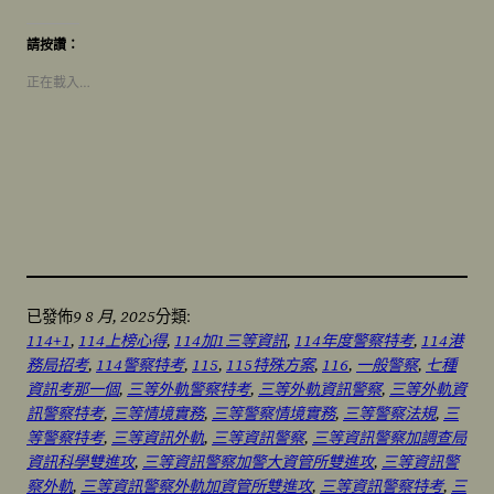
請按讚：
正在載入…
9 8 月, 2025
已發佈
分類:
114+1
, 
114上榜心得
, 
114加1三等資訊
, 
114年度警察特考
, 
114港
務局招考
, 
114警察特考
, 
115
, 
115特殊方案
, 
116
, 
一般警察
, 
七種
資訊考那一個
, 
三等外軌警察特考
, 
三等外軌資訊警察
, 
三等外軌資
訊警察特考
, 
三等情境實務
, 
三等警察情境實務
, 
三等警察法規
, 
三
等警察特考
, 
三等資訊外軌
, 
三等資訊警察
, 
三等資訊警察加調查局
資訊科學雙進攻
, 
三等資訊警察加警大資管所雙進攻
, 
三等資訊警
察外軌
, 
三等資訊警察外軌加資管所雙進攻
, 
三等資訊警察特考
, 
三