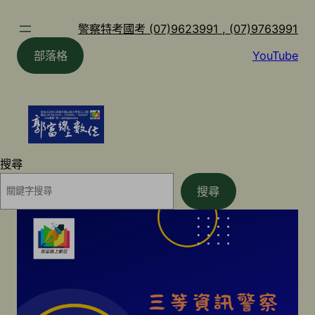
跳
至
警察特考國考 (07)9623991 , (07)9763991
主
部落格
YouTube
要
內
容
搜尋
搜尋