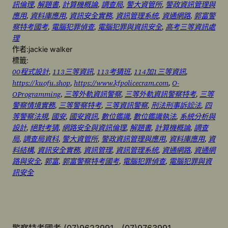
訊倫理
, 
解題書
, 
計算機概論
, 
調查局
, 
警大資管所
, 
警政資訊管理與
應用
, 
資料庫應用
, 
資訊安全實務
, 
資訊管理系統
, 
資通網路
, 
郭富警
察特考國考
, 
電腦犯罪偵查
, 
電腦犯罪與資訊安全
, 
高考三等資訊處
理
作者:
jackie walker
標籤:
00程式設計
, 
113三等資訊
, 
113考猜班
, 
114加1三等資訊
, 
https://kuofu.shop
, 
https://www.kfpolicecram.com
, 
O-
OProgramming
, 
三等外軌資訊警察
, 
三等外軌資訊警察特考
, 
三等
警察情境實務
, 
三等警察特考
, 
三等資訊警察
, 
刑法刑事訴訟法
, 
四
等警察法規
, 
國安
, 
國安資訊
, 
數位鑑識
, 
數位鑑識執法
, 
系統分析與
設計
, 
絕對考猜
, 
網路安全與資訊倫理
, 
解題書
, 
計算機概論
, 
調查
局
, 
調查局資科
, 
警大資管所
, 
警政資訊管理與應用
, 
資料庫應用
, 
資
料結構
, 
資訊安全實務
, 
資訊管理
, 
資訊管理系統
, 
資通網路
, 
資通網
路與安全
, 
郭富
, 
郭富警察特考國考
, 
電腦犯罪偵查
, 
電腦犯罪與資
訊安全
警察特考國考 (07)9623991 , (07)9763991