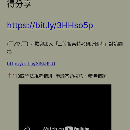
得分享
https://bit.ly/3HHso5p
(￣y▽,￣)╭ 歡迎加入「三等警察特考研所國考」討論園
地
https://bit.ly/3ISk9UU
113四等法規考猜班 申論答題技巧、精準猜題