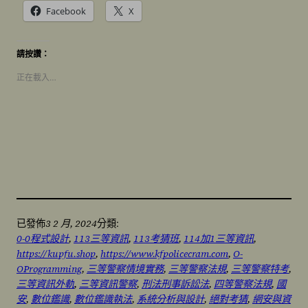
Facebook
X
請按讚：
正在載入…
3 2 月, 2024
已發佈
分類:
0-0程式設計
, 
113三等資訊
, 
113考猜班
, 
114加1三等資訊
, 
https://kupfu.shop
, 
https://www.kfpolicecram.com
, 
O-
OProgramming
, 
三等警察情境實務
, 
三等警察法規
, 
三等警察特考
, 
三等資訊外軌
, 
三等資訊警察
, 
刑法刑事訴訟法
, 
四等警察法規
, 
國
安
, 
數位鑑識
, 
數位鑑識執法
, 
系統分析與設計
, 
絕對考猜
, 
網安與資