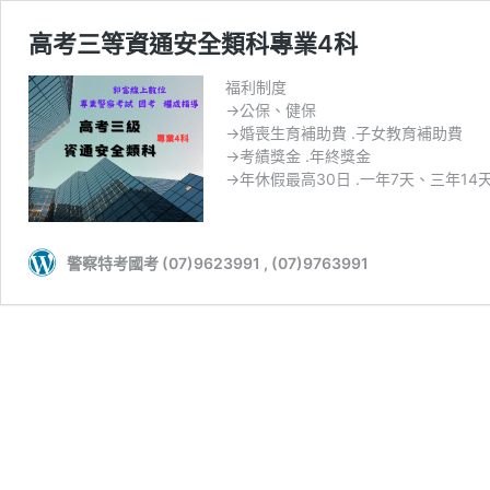
高考三等資通安全類科專業4科
福利制度
→公保、健保
→婚喪生育補助費 .子女教育補助費
→考績獎金 .年終獎金
→年休假最高30日 .一年7天、三年1
警察特考國考 (07)9623991 , (07)9763991