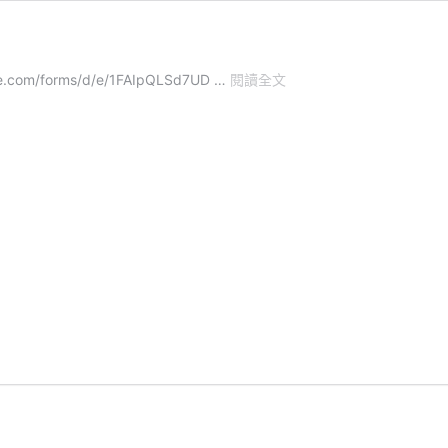
歷
com/forms/d/e/1FAIpQLSd7UD …
閱讀全文
屆
榜
單