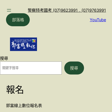
跳
至
警察特考國考 (07)9623991 , (07)9763991
主
部落格
YouTube
要
內
容
搜尋
搜尋
報名
郭富線上數位報名表