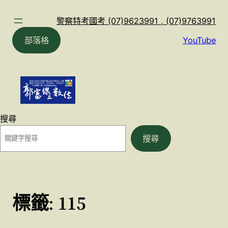
跳
至
警察特考國考 (07)9623991 , (07)9763991
主
部落格
YouTube
要
內
容
搜尋
搜尋
標籤:
115