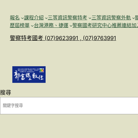
跳
至
報名
課程介紹
三等資訊警察特考
三等資訊警察外軌
主
歷屆榜單
台灣港務、捷運
警察國考研究中心
推薦連結加
要
警察特考國考 (07)9623991 , (07)9763991
內
容
搜尋