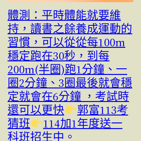
體測：平時體能就要維
持，讀書之餘養成運動的
習慣，可以從從每100m
穩定跑在30秒，到每
200m(半圈)跑1分鐘、一
圈2分鐘、3圈最後就會穩
定就會在6分鐘 ，考試時
還可以更快
郭富113考
猜班
114加1年度送一
科班招生中。