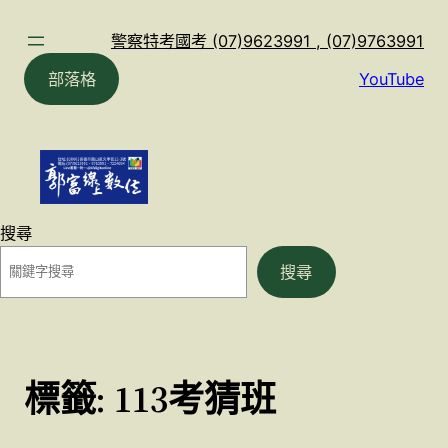
跳
至
警察特考國考 (07)9623991 , (07)9763991
主
部落格
YouTube
要
內
容
搜尋
搜尋
標籤:
113考猜班