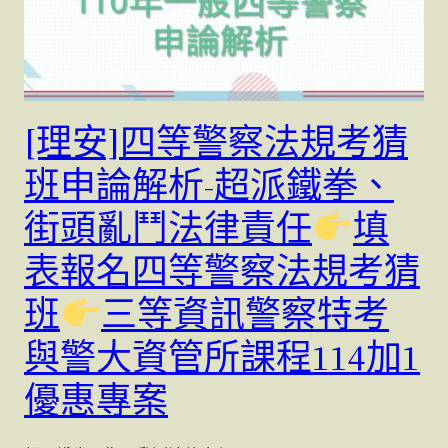
[理安]四等警察法規考猜
班申論解析-超派鐵拳、
街頭亂鬥法律責任
填
表報名四等警察法規考猜
班
三等資訊警察特考
與警大資管所課程114加1
優惠專案