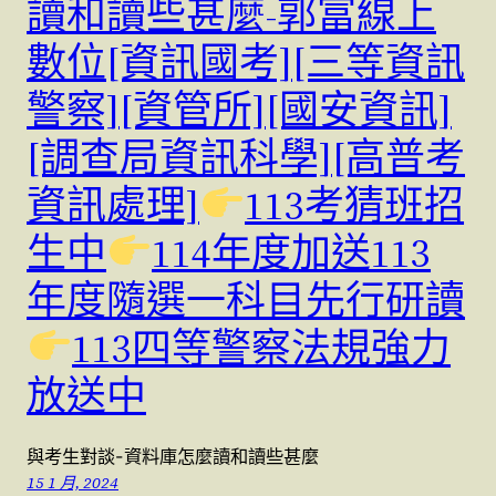
讀和讀些甚麼-郭富線上
數位[資訊國考][三等資訊
警察][資管所][國安資訊]
[調查局資訊科學][高普考
資訊處理]
113考猜班招
生中
114年度加送113
年度隨選一科目先行研讀
113四等警察法規強力
放送中
與考生對談-資料庫怎麼讀和讀些甚麼
15 1 月, 2024