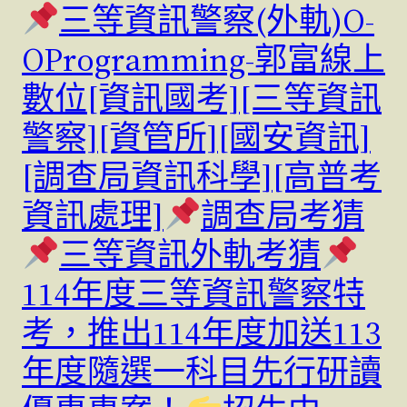
三等資訊警察(外軌)O-
OProgramming-郭富線上
數位[資訊國考][三等資訊
警察][資管所][國安資訊]
[調查局資訊科學][高普考
資訊處理]
調查局考猜
三等資訊外軌考猜
114年度三等資訊警察特
考，推出114年度加送113
年度隨選一科目先行研讀