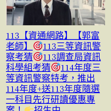
113【資通網路】【郭富
老師】
113三等資訊警
察考猜
113調查局資訊
科學組考猜
114年度三
等資訊警察特考，推出
114年度+送113年度隨選
一科目先行研讀優惠專
案！
招生中..….