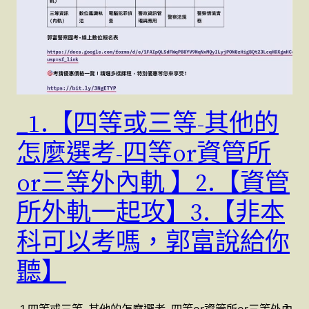
_1.【四等或三等-其他的
怎麼選考-四等or資管所
or三等外內軌 】2.【資管
所外軌一起攻】3.【非本
科可以考嗎，郭富說給你
聽】