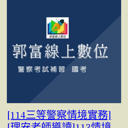
[114三等警察情境實務]
[理安老師導讀]113情境