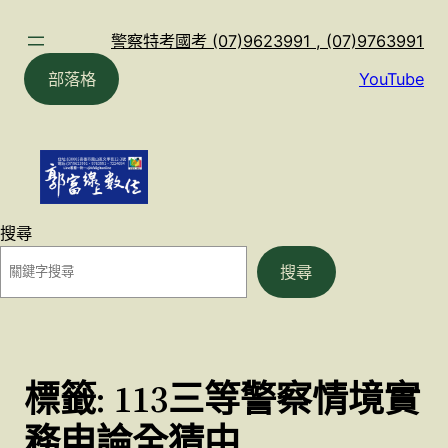
跳
至
警察特考國考 (07)9623991 , (07)9763991
主
部落格
YouTube
要
內
容
搜尋
搜尋
標籤:
113三等警察情境實
務申論全猜中