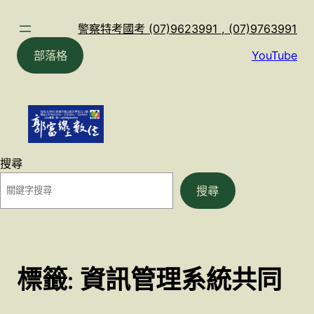
跳
至
警察特考國考 (07)9623991 , (07)9763991
主
部落格
YouTube
要
內
容
搜尋
搜尋
標籤:
資訊管理系統共同