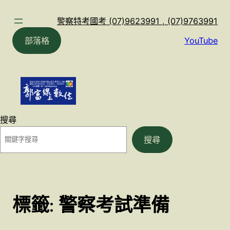
跳
至
警察特考國考 (07)9623991 , (07)9763991
主
部落格
YouTube
要
內
容
搜尋
搜尋
標籤:
警察考試準備