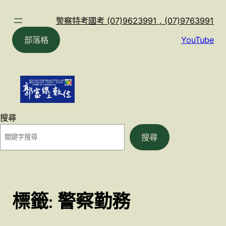
跳
至
警察特考國考 (07)9623991 , (07)9763991
主
部落格
YouTube
要
內
容
搜尋
搜尋
標籤:
警察勤務