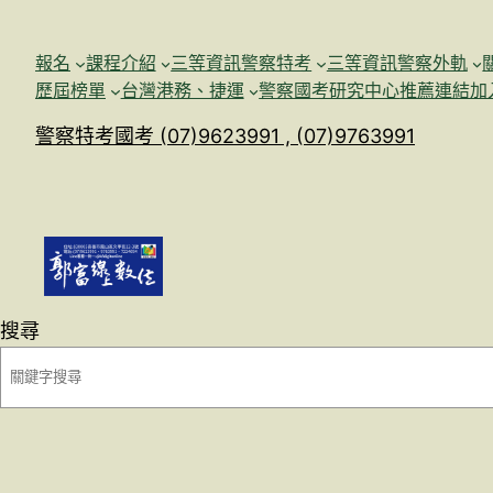
跳
至
報名
課程介紹
三等資訊警察特考
三等資訊警察外軌
主
歷屆榜單
台灣港務、捷運
警察國考研究中心
推薦連結加
要
警察特考國考 (07)9623991 , (07)9763991
內
容
搜尋