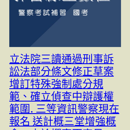
立法院三讀通過刑事訴
訟法部分條文修正草案
增訂特殊強制處分規
範、確立偵查中辯護權
範圍. 三等資訊警察現在
報名 送計概三堂增強概