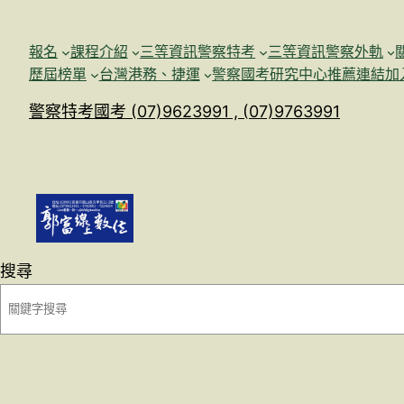
跳
至
報名
課程介紹
三等資訊警察特考
三等資訊警察外軌
主
歷屆榜單
台灣港務、捷運
警察國考研究中心
推薦連結加
要
警察特考國考 (07)9623991 , (07)9763991
內
容
搜尋