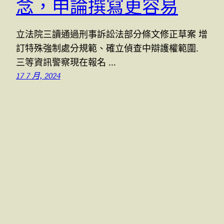
念，申論撰寫更容易
立法院三讀通過刑事訴訟法部分條文修正草案 增
訂特殊強制處分規範、確立偵查中辯護權範圍.
三等資訊警察現在報名 …
17 7 月, 2024
警察特考國考 (07)9623991 , (07)9763991