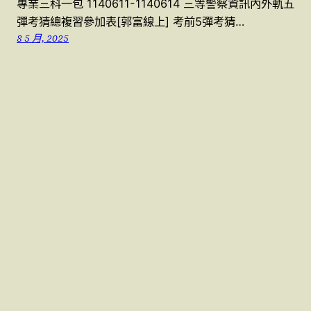
專業三科一包 1140611-1140614 三等警察資訊內外軌五
彈考猜總複習參加表[郭富線上] 考前5彈考猜…
8 5 月, 2025