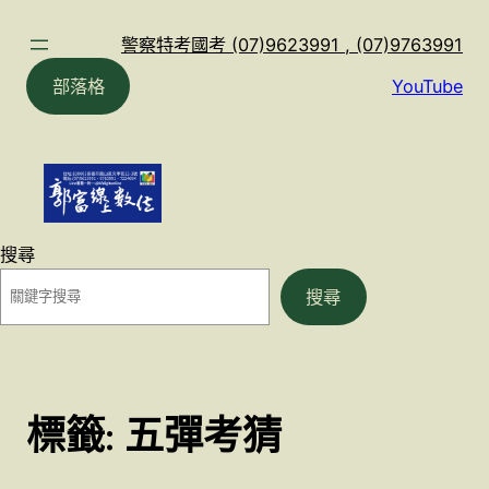
跳
至
警察特考國考 (07)9623991 , (07)9763991
主
部落格
YouTube
要
內
容
搜尋
搜尋
標籤:
五彈考猜