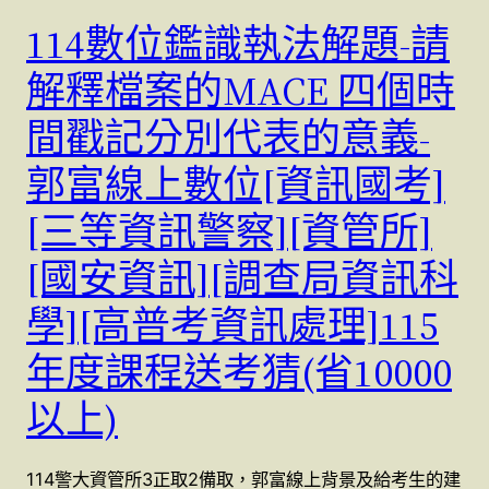
114數位鑑識執法解題-請
解釋檔案的MACE 四個時
間戳記分別代表的意義-
郭富線上數位[資訊國考]
[三等資訊警察][資管所]
[國安資訊][調查局資訊科
學][高普考資訊處理]115
年度課程送考猜(省10000
以上)
114警大資管所3正取2備取，郭富線上背景及給考生的建