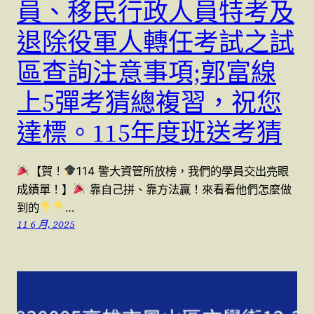
員、移民行政人員特考及
退除役軍人轉任考試之試
區查詢注意事項;郭富線
上5彈考猜總複習，祝您
達標。115年度班送考猜
【賀！
114 警大資管所放榜，我們的學員交出亮眼
成績單！】
靠自己拼、靠方法贏！來看看他們怎麼做
到的
…
11 6 月, 2025