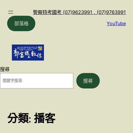
跳
至
警察特考國考 (07)9623991 , (07)9763991
主
部落格
YouTube
要
內
容
搜尋
搜尋
分類:
播客