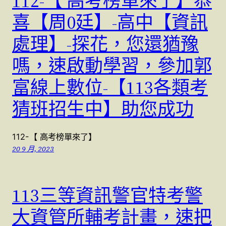
112-【 高考榜單來了】恭
喜【周0廷】-高中【資訊
處理】-探花，您還猶豫
嗎，速啟動學習，參加郭
富線上數位-【113各類考
猜班招生中】助您成功
112-【 高考榜單來了】
20 9 月, 2023
113三等資訊警官特考警
大資管所輔考計畫，速把