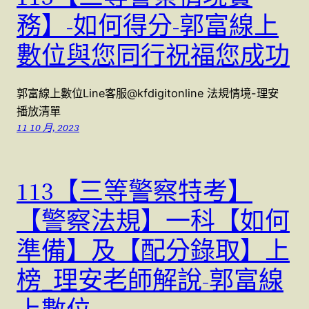
務】-如何得分-郭富線上
數位與您同行祝福您成功
郭富線上數位Line客服@kfdigitonline 法規情境-理安
播放清單
11 10 月, 2023
113【三等警察特考】
【警察法規】一科【如何
準備】及【配分錄取】上
榜_理安老師解說-郭富線