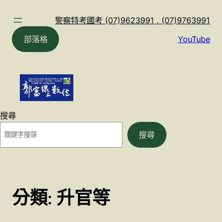
跳
至
警察特考國考 (07)9623991 , (07)9763991
主
部落格
YouTube
要
內
容
搜尋
搜尋
分類:
升官等