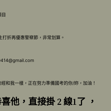
項目
舊生打折再優惠警察節，非常划算。
4@gmail.com
曾經和我一樣，正在努力準備國考的你/妳，加油！
喜他，直接掛 2 線1了 ，