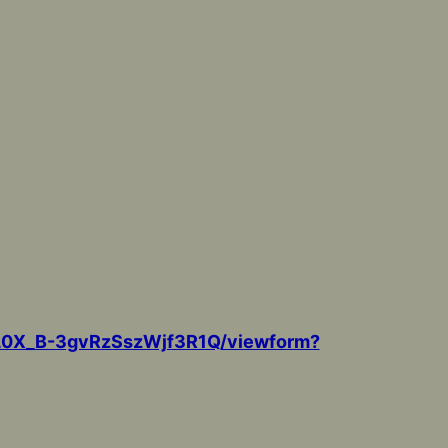
QL0X_B-3gvRzSszWjf3R1Q/viewform?
。