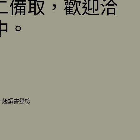
二備取，歡迎洽
中。
您一起讀書登榜