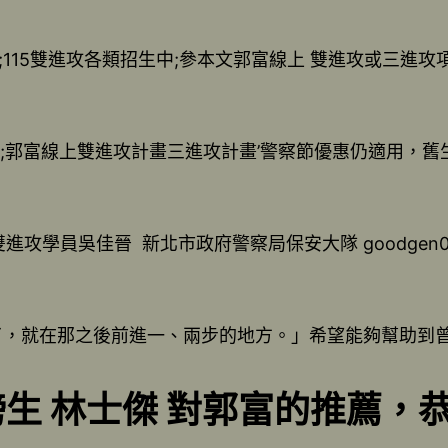
;115雙進攻各類招生中;參本文郭富線上 雙進攻或三進攻
總隊;郭富線上雙進攻計畫三進攻計畫’警察節優惠仍適用，
e 雙進攻學員吳佳晉 新北市政府警察局保安大隊 goodgen041
了，就在那之後前進一、兩步的地方。」希望能夠幫助到
榜生 林士傑 對郭富的推薦，恭