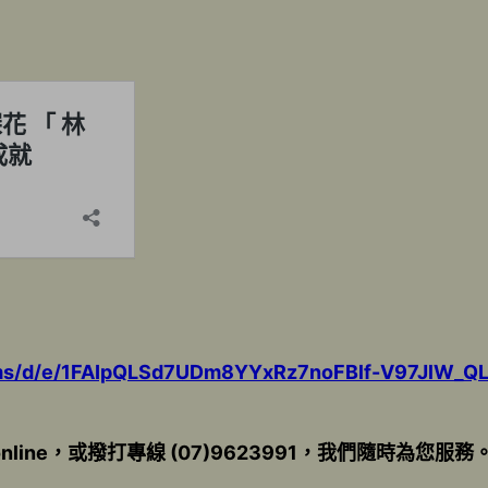
orms/d/e/1FAIpQLSd7UDm8YYxRz7noFBlf-V97JlW_
nline，或撥打專線 (07)9623991，我們隨時為您服務