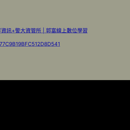
等資訊+警大資管所 | 郭富線上數位學習
3B477C9B19BFC512D8D541