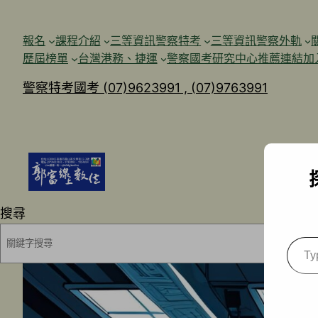
跳
至
報名
課程介紹
三等資訊警察特考
三等資訊警察外軌
主
歷屆榜單
台灣港務、捷運
警察國考研究中心
推薦連結加
要
警察特考國考 (07)9623991 , (07)9763991
內
容
搜尋
Type
your
emai