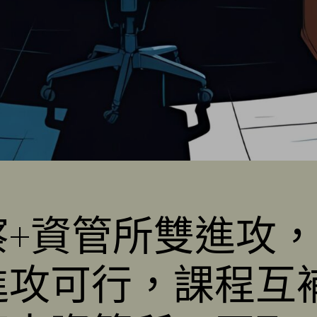
警察+資管所雙進攻
雙進攻可行，課程互