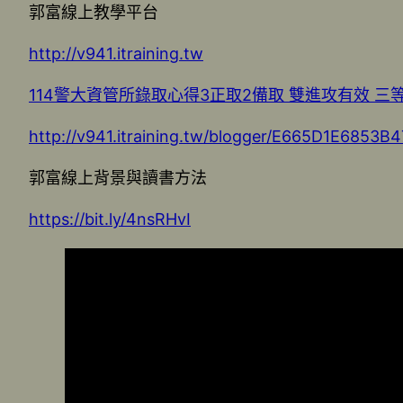
郭富線上教學平台
http://v941.itraining.tw
114警大資管所錄取心得3正取2備取 雙進攻有效 三
http://v941.itraining.tw/blogger/E665D1E685
郭富線上背景與讀書方法
https://bit.ly/4nsRHvI