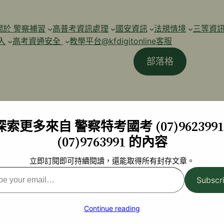
關於 警察補習
高普考資訊處理
國安資訊
法規情境
三等資
入
高考資通安全
教學平台@kfdigitonline客服
部落格
探索更多來自 警察特考國考 (07)9623991 
(07)9763991 的內容
立即訂閱即可持續閱讀，還能取得所有封存文章。
Subscr
l…
Continue reading