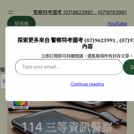
跳
至
警察特考國考 (07)9623991 , (07)9763991
主
部落格
YouTube
要
內
探索更多來自 警察特考國考 (07)9623991 , (07)97
容
內容
立即訂閱即可持續閱讀，還能取得所有封存文章。
Type
S
搜尋
your
email…
搜尋
Continue reading