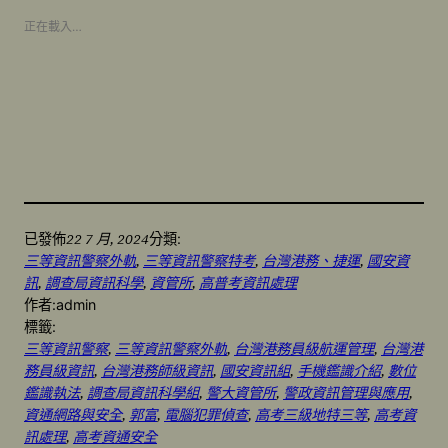
正在載入…
22 7 月, 2024
已發佈
分類:
三等資訊警察外軌
, 
三等資訊警察特考
, 
台灣港務、捷運
, 
國安資
訊
, 
調查局資訊科學
, 
資管所
, 
高普考資訊處理
作者:
admin
標籤:
三等資訊警察
, 
三等資訊警察外軌
, 
台灣港務員級航運管理
, 
台灣港
務員級資訊
, 
台灣港務師級資訊
, 
國安資訊組
, 
手機鑑識介紹
, 
數位
鑑識執法
, 
調查局資訊科學組
, 
警大資管所
, 
警政資訊管理與應用
, 
資通網路與安全
, 
郭富
, 
電腦犯罪偵查
, 
高考三級地特三等
, 
高考資
訊處理
, 
高考資通安全