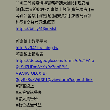
114[三等警察情境實務考猜大補帖][理安老
師]聚眾脅迫處理-郭富線上數位[資訊國考][三
等資訊警察][資管所][國安資訊][調查局資訊
科學][高普考資訊處理]
https://bit.ly/43jmMsf
郭富線上教學平台
http://v941.itraining.tw
郭富線上報名表
https://docs.google.com/forms/d/e/1FAIp
QLSd7UDm8YYxRz7noFBlf-
V97JlW_QL0X_B-
3gvRzSszWjf3R1Q/viewform?usp=sf_link
#郭富線上
#三等資訊警察
#警大資管所
#數位鑑識執法