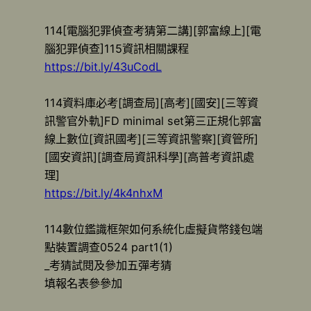
114[電腦犯罪偵查考猜第二講][郭富線上][電
腦犯罪偵查]115資訊相關課程
https://bit.ly/43uCodL
114資料庫必考[調查局][高考][國安][三等資
訊警官外軌]FD minimal set第三正規化郭富
線上數位[資訊國考][三等資訊警察][資管所]
[國安資訊][調查局資訊科學][高普考資訊處
理]
https://bit.ly/4k4nhxM
114數位鑑識框架如何系統化虛擬貨幣錢包端
點裝置調查0524 part1(1)
_考猜試閱及參加五彈考猜
填報名表參參加