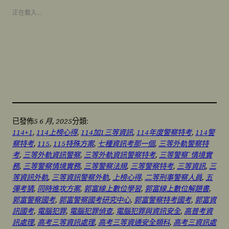
正在載入…
5 6 月, 2025
已發佈
分類:
114+1
, 
114上榜心得
, 
114加1三等資訊
, 
114年度警察特考
, 
114警
察特考
, 
115
, 
115特殊方案
, 
七種資訊考那一個
, 
三等外軌警察特
考
, 
三等外軌資訊警察
, 
三等外軌資訊警察特考
, 
三等警察˙情境實
務
, 
三等警察情境實務
, 
三等警察法規
, 
三等警察特考
, 
三等資訊
, 
三
等資訊外軌
, 
三等資訊警察外軌
, 
上榜心得
, 
二等刑事警察人員
, 
五
彈考猜
, 
同時進攻方案
, 
郭富線上數位學習
, 
郭富線上數位解題書
, 
郭富警察國考
, 
郭富警察國考研究中心
, 
郭富警察特考國考
, 
郭富資
訊國考
, 
電腦犯罪
, 
電腦犯罪偵查
, 
電腦犯罪與資訊安全
, 
高普考資
訊處理
, 
高考三等資訊處理
, 
高考三等資通安全類科
, 
高考三資訊處