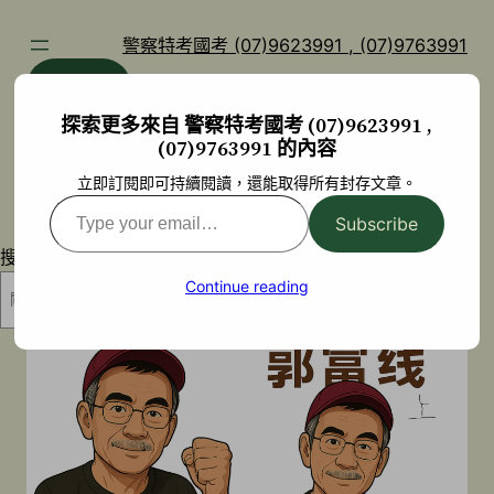
跳
至
警察特考國考 (07)9623991 , (07)9763991
主
部落格
YouTube
要
探索更多來自 警察特考國考 (07)9623991 ,
內
(07)9763991 的內容
容
立即訂閱即可持續閱讀，還能取得所有封存文章。
Type
Subscribe
your
搜尋
email…
Continue reading
搜尋