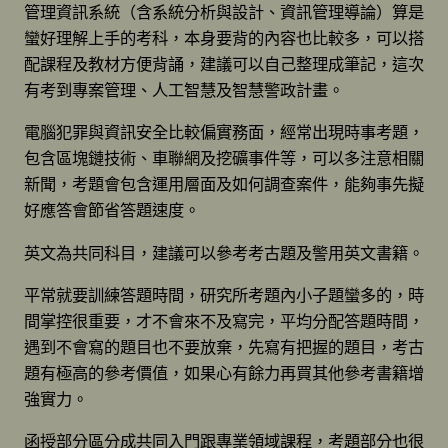
管理資訊系統（含系統分析與設計、資訊管理導論）算是
蠻好理解上手的考科，本身要背的內容也比較多，可以搭
配課程及教材方便背誦，建議可以自己整理成筆記，這次
有考到專案管理、人工智慧及智慧警政計畫。
電腦犯罪與資訊安全比較偏實務面，經常出現時事考題，
包含區塊鏈技術、車聯網及挖礦事件等，可以多注意相關
新聞，考題會包含運用層面及如何調查案件，能夠事先擬
好應答會節省答題速度。
英文為共同科目，建議可以參考考古題及警用英文書籍。
平常就要訓練答題時間，研究所考題內小子題蠻多的，時
間掌控很重要，才不會來不及寫完，平均分配答題時間，
遇到不會寫的題目也不要放棄，先寫有把握的題目，考古
題有極高的參考價值，如果心有餘力再買其他參考書籍增
強實力。
函授部分區分成共同入門跟專業領域課程，考題部分也很