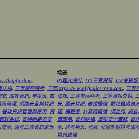
標籤:
ps://kupfu.shop
, 
00程式設計
, 
113三等資訊
, 
113考猜班
察法規
, 
三等警察特考
, 
三等
https://www.kfpolicecram.com
, 
三等
國安
, 
國安資訊
, 
年度班
, 
數
法規
, 
三等警察特考
, 
三等資訊外軌
, 
資訊倫理
, 
網路安全與資訊
安
, 
國安資訊
, 
數位鑑識
, 
數位鑑識執
, 
警政資訊管理與應用
, 
資
理
, 
解題書
, 
計算機概論
, 
調查局
, 
調查
管理系統
, 
資通網路與安
庫應用
, 
資料結構
, 
資訊安全實務
, 
資
訊安全
, 
高考三等資訊處理
全
, 
送考猜班
, 
郭富
, 
郭富警察特考國
資訊處理