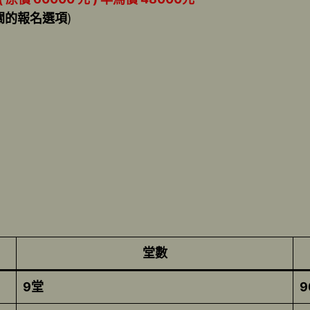
關的報名選項
)
堂數
9堂
9