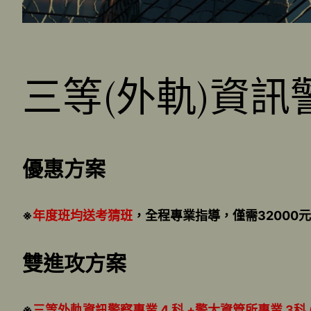
三等(外軌)資訊
優惠方案
※
年度班均送考猜班
，全程專業指導，僅需32000元
雙進攻方案
※
三等外軌資訊警察專業 4 科 +警大資管所專業 3科 ( 原