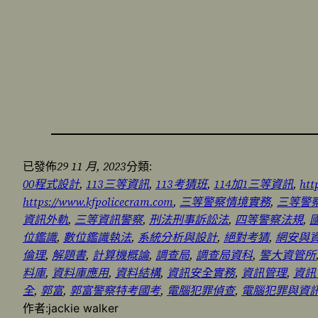
29 11 月, 2023
已發佈
分類:
00程式設計
, 
113三等資訊
, 
113考猜班
, 
114加1三等資訊
, 
htt
https://www.kfpolicecram.com
, 
三等警察情境實務
, 
三等警
資訊外軌
, 
三等資訊警察
, 
刑法刑事訴訟法
, 
四等警察法規
, 
位鑑識
, 
數位鑑識執法
, 
系統分析與設計
, 
絕對考猜
, 
網安與
倫理
, 
解題書
, 
計算機概論
, 
調查局
, 
調查局資科
, 
警大資管所
料庫
, 
資料庫應用
, 
資料結構
, 
資訊安全實務
, 
資訊管理
, 
資訊
全
, 
郭富
, 
郭富警察特考國考
, 
電腦犯罪偵查
, 
電腦犯罪與資
作者:
jackie walker