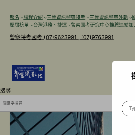
跳
至
報名
課程介紹
三等資訊警察特考
三等資訊警察外軌
主
歷屆榜單
台灣港務、捷運
警察國考研究中心
推薦連結加
要
警察特考國考 (07)9623991 , (07)9763991
內
容
搜尋
Type
your
emai