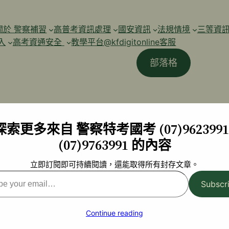
關於 警察補習
高普考資訊處理
國安資訊
法規情境
三等資
入
高考資通安全
教學平台@kfdigitonline客服
部落格
探索更多來自 警察特考國考 (07)9623991 
(07)9763991 的內容
立即訂閱即可持續閱讀，還能取得所有封存文章。
Subscr
l…
Continue reading