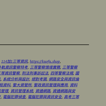
, 
114加1三等資訊
, 
https://kuofu.shop
, 
外軌資訊警察特考
, 
三等警察情境實務
, 
三等警察
三等資訊警察
, 
刑法刑事訴訟法
, 
四等警察法規
, 
國
法
, 
系統分析與設計
, 
絕對考猜
, 
網路安全與資訊倫
局資科
, 
警大資管所
, 
警政資訊管理與應用
, 
資料
訊管理
, 
資訊管理系統
, 
資通網路
, 
資通網路與安
考
, 
電腦犯罪偵查
, 
電腦犯罪與資訊安全
, 
高考三等