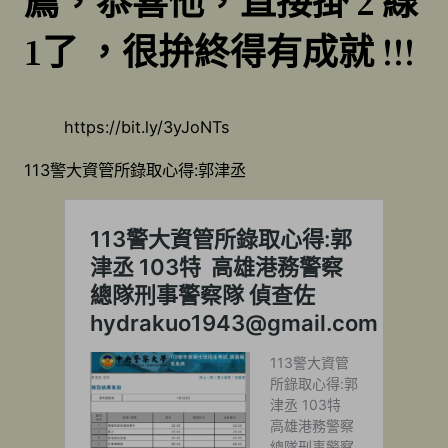
薦，恭喜他，直接掛 2 線
1了 ，很拚終得有成就 !!!
https://bit.ly/3yJoNTs
113警大資管所錄取心得:郭津丞