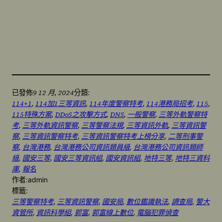
9 12 月, 2024
已發佈
分類:
114+1
, 
114加1三等資訊
, 
114年度警察特考
, 
114港務局招考
, 
115
, 
115特殊方案
, 
DDoS之攻擊方式
, 
DNS
, 
一般警察
, 
三等外軌警察特
考
, 
三等外軌資訊警察
, 
三等警察法規
, 
三等資訊外軌
, 
三等資訊警
察
, 
三等資訊警察特考
, 
三等資訊警察特考上榜分享
, 
二等刑事警
察
, 
台灣港務
, 
台灣港務公司資訊類員級
, 
台灣港務公司資訊類師
級
, 
國安三等
, 
國安三等資訊組
, 
國安資訊組
, 
地特三等
, 
地特三資料
庫
, 
報名
作者:
admin
標籤:
三等警察特考
, 
三等資訊警察
, 
國安局
, 
數位鑑識執法
, 
調查局
, 
警大
資管所
, 
資訊科學組
, 
郭富
, 
郭富線上數位
, 
電腦犯罪偵查