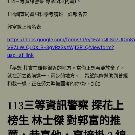
114三等資訊警察 專業5科(內軌)。
114調查局資訊科學考猜班 詳報名表
郭富線上報名表
https://docs.google.com/forms/d/e/1FAIpQLSd7UDm8
V97JlW_QL0X_B-3gvRzSszWjf3R1Q/viewform?
usp=sf_link
「夢想 其實在離你很近的地方。當你正想著要放棄了，
就在那之後前進一、兩步的地方。」希望能夠幫助到曾經
和我一樣，正在努力準備國考的你/妳，加油！
113三等資訊警察 探花上
榜生 林士傑 對郭富的推