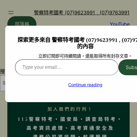
跳
至
警察特考國考 (07)9623991 , (07)9763991
主
部落格
YouTube
要
內
探索更多來自 警察特考國考 (07)9623991 , (07)97
容
的內容
立即訂閱即可持續閱讀，還能取得所有封存文章。
Type
Subs
your
搜尋
email…
搜尋
Continue reading