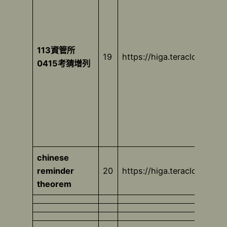
113資管所
19
https://higa.teracloud.jp
0415考猜增列
chinese
reminder
20
https://higa.teracloud.jp
theorem