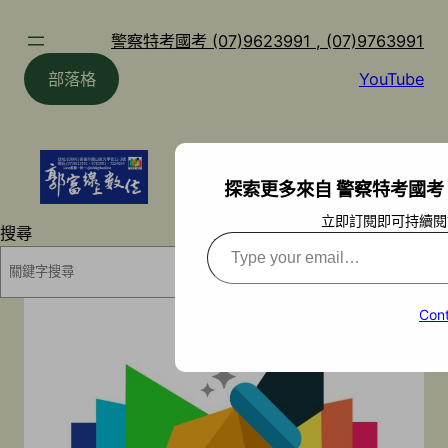
跳
至
警察特考國考 (07)9623991 , (07)9763991
主
部落格
YouTube
要
內
容
探索更多來自 警察特考國考 (07)9
立即訂閱即可持續閱
搜尋
Type
your
搜尋
email…
Cont