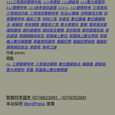
113三等資訊警察外軌
, 
113考猜班
, 
113調查局
, 
113警大資管所
, 
113警察特考
, 
113高考資訊處理
, 
114+1
, 
114警察特考
, 
三等資訊
, 
三等資訊外軌
, 
三等資訊警察特考
, 
刑法36專章
, 
同時進攻方案
, 
四
等警察特考
, 
國安三等
, 
地特三等
, 
年度班
, 
數位鑑識
, 
數位鑑識執
法
, 
總複習
, 
考前猜題
, 
調查局三等
, 
警大資管所
, 
警察
, 
警政資訊管
理與應用
, 
資料庫應用
, 
資訊安全實務
, 
資訊管理
, 
資訊管理系統
, 
資
訊處理
, 
資通網路與安全
, 
郭富線上數位
, 
郭富線上數位學習
, 
郭富
線上數位解題書
, 
郭富資訊國考
, 
電腦犯罪
, 
電腦犯罪偵查
, 
電腦犯
罪與資訊安全
, 
高普考
, 
高考三級
作者:
admin
標籤:
ru
, 
三等警察特考
, 
三等資訊警察
, 
數位鑑識執法
, 
解題書
, 
調查局
, 
警大資管所
, 
郭富
, 
郭富線上數位解題書
警察特考國考 (07)9623991 , (07)9763991
本站採用
WordPress
建置