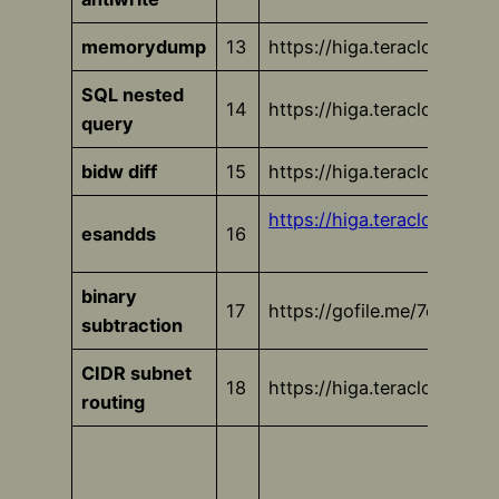
memorydump
13
https://higa.teracloud.jp
SQL nested
14
https://higa.teracloud.jp
query
bidw diff
15
https://higa.teracloud.jp
https://higa.teracloud.jp
esandds
16
binary
17
https://gofile.me/7eX2U/
subtraction
CIDR subnet
18
https://higa.teracloud.jp
routing