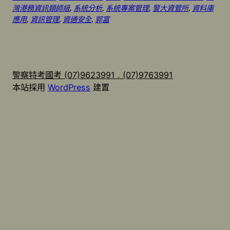
灣港務資訊類師級
, 
系統分析
, 
系統專案管理
, 
警大資管所
, 
資料庫
應用
, 
資訊管理
, 
資通安全
, 
郭富
警察特考國考 (07)9623991 , (07)9763991
本站採用
WordPress
建置