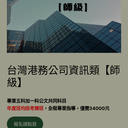
台灣港務公司資訊類【師
級】
專業五科加一科公文共同科目
年度班均送考猜班
，全程專業指導，僅需34000元
報名請點我