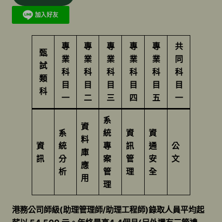
專
專
專
專
專
共
甄
業
業
業
業
業
同
試
科
科
科
科
科
科
類
目
目
目
目
目
目
科
一
二
三
四
五
一
系
資
系
統
資
資
料
資
統
專
訊
通
公
庫
訊
分
案
管
安
文
應
析
管
理
全
用
理
港務公司師級(助理管理師/助理工程師)錄取人員平均起