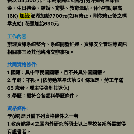
薪以 54,500 元。年終最高4.4個月(另外還有三節禮
金、生日禮金、結婚、育嬰、教育津貼，休假補助最高
16K)
加給:
澎湖加給7700元(如有修正，則依修正後之標
準支給) 花蓮加給630元
工作內容:
辦理資訊系統整合、系統開發維運、資訊安全管理等資訊
相關事宜及其他臨時交辦事項。
共同資格條件:
1.國籍：具中華民國國籍，且不兼具外國國籍。
2.年齡：不限。(依勞動基準法第 54 條規定，勞工年滿
65 歲者，雇主得強制其退休)
3.學歷：需符合各類科學歷條件。
資格條件:
學(經)歷具備下列資格條件之一者
1.教育部認可之國內外研究所碩士以上學校各系所畢業得
有證書者。