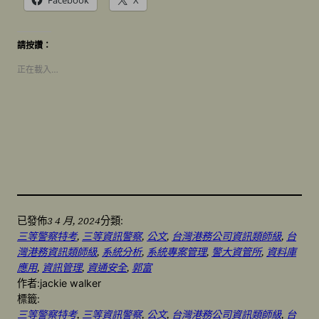
Facebook
X
請按讚：
正在載入…
3 4 月, 2024
已發佈
分類:
三等警察特考
, 
三等資訊警察
, 
公文
, 
台灣港務公司資訊類師級
, 
台
灣港務資訊類師級
, 
系統分析
, 
系統專案管理
, 
警大資管所
, 
資料庫
應用
, 
資訊管理
, 
資通安全
, 
郭富
作者:
jackie walker
標籤:
三等警察特考
, 
三等資訊警察
, 
公文
, 
台灣港務公司資訊類師級
, 
台