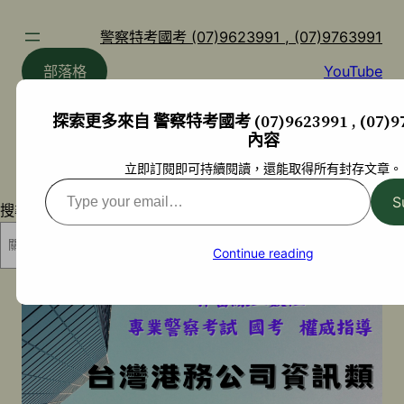
跳
至
警察特考國考 (07)9623991 , (07)9763991
主
部落格
YouTube
要
內
探索更多來自 警察特考國考 (07)9623991 , (07)97
容
內容
立即訂閱即可持續閱讀，還能取得所有封存文章。
Type
S
搜尋
your
email…
搜尋
Continue reading