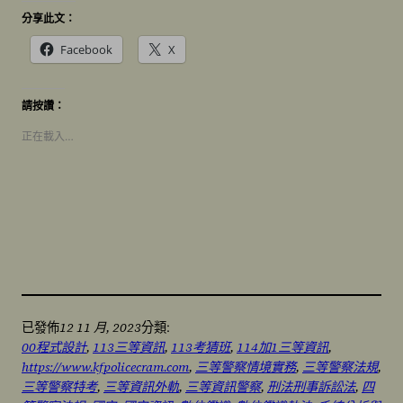
分享此文：
Facebook
X
請按讚：
正在載入…
12 11 月, 2023
已發佈
分類:
00程式設計
, 
113三等資訊
, 
113考猜班
, 
114加1三等資訊
, 
https://www.kfpolicecram.com
, 
三等警察情境實務
, 
三等警察法規
, 
三等警察特考
, 
三等資訊外軌
, 
三等資訊警察
, 
刑法刑事訴訟法
, 
四