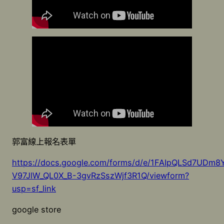
郭富線上報名表單
https://docs.google.com/forms/d/e/1FAIpQLSd7UDm8
V97JlW_QL0X_B-3gvRzSszWjf3R1Q/viewform?
usp=sf_link
google store