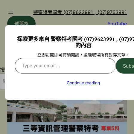
跳
至
警察特考國考 (07)9623991 , (07)9763991
主
部落格
YouTube
要
內
探索更多來自 警察特考國考 (07)9623991 , (07)97
容
的內容
立即訂閱即可持續閱讀，還能取得所有封存文章。
Type
Subs
your
搜尋
email…
搜尋
Continue reading