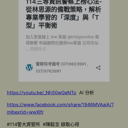
https://youtu.be/_Nh50wGeNTo
AI 分析
https://www.facebook.com/share/1946MVAajA/?
mibextid=wwXIfr
#114警大資管所 #陳毅言 錄取心得