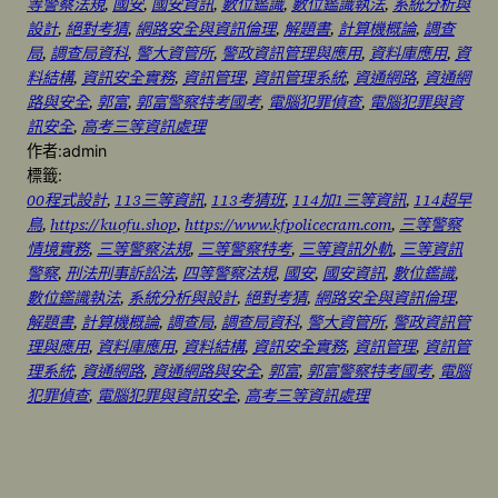
等警察法規
, 
國安
, 
國安資訊
, 
數位鑑識
, 
數位鑑識執法
, 
系統分析與
設計
, 
絕對考猜
, 
網路安全與資訊倫理
, 
解題書
, 
計算機概論
, 
調查
局
, 
調查局資科
, 
警大資管所
, 
警政資訊管理與應用
, 
資料庫應用
, 
資
料結構
, 
資訊安全實務
, 
資訊管理
, 
資訊管理系統
, 
資通網路
, 
資通網
路與安全
, 
郭富
, 
郭富警察特考國考
, 
電腦犯罪偵查
, 
電腦犯罪與資
訊安全
, 
高考三等資訊處理
作者:
admin
標籤:
00程式設計
, 
113三等資訊
, 
113考猜班
, 
114加1三等資訊
, 
114超早
鳥
, 
https://kuofu.shop
, 
https://www.kfpolicecram.com
, 
三等警察
情境實務
, 
三等警察法規
, 
三等警察特考
, 
三等資訊外軌
, 
三等資訊
警察
, 
刑法刑事訴訟法
, 
四等警察法規
, 
國安
, 
國安資訊
, 
數位鑑識
, 
數位鑑識執法
, 
系統分析與設計
, 
絕對考猜
, 
網路安全與資訊倫理
, 
解題書
, 
計算機概論
, 
調查局
, 
調查局資科
, 
警大資管所
, 
警政資訊管
理與應用
, 
資料庫應用
, 
資料結構
, 
資訊安全實務
, 
資訊管理
, 
資訊管
理系統
, 
資通網路
, 
資通網路與安全
, 
郭富
, 
郭富警察特考國考
, 
電腦
犯罪偵查
, 
電腦犯罪與資訊安全
, 
高考三等資訊處理