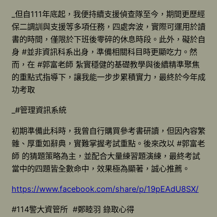
_但自111年底起，我便持續支援偵查隊至今，期間更歷經
保二調訓與支援等多項任務，四處奔波，實際可運用於讀
書的時間，僅限於下班後零碎的休息時段。此外，礙於自
身 #並非資訊科系出身，準備相關科目時更顯吃力。然
而，在 #郭富老師 紮實穩健的基礎教學與後續精準聚焦
的重點式指導下，讓我能一步步累積實力，最終於今年成
功考取
_#管理資訊系統
初期準備此科時，我曾自行購買參考書研讀，但因內容繁
雜、厚重如辭典，實難掌握考試重點。後來改以 #郭富老
師 的猜題策略為主，並配合大量練習題演練，最終考試
當中的四題皆全數命中，效果極為顯著，誠心推薦。
https://www.facebook.com/share/p/19pEAdU8SX/
#114警大資管所 #鄭睦羽 錄取心得