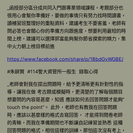
_函授部分區分成共同入門跟專業領域課程，考題部分也
很用心會幫你準備好，要做的事情只有努力找時間讀書，
讀補習班整理好的重點資料，建議考生不要害羞，老師有
問必答也會關心你的準備方向跟進度，想要利用最短的時
間上榜，建議可以選擇郭富能夠幫你節省摸索的精力，集
中火力朝上榜目標前進
https://www.facebook.com/share/p/1BbdGvWGBE/
#朱耕賢 #114警大資管所一般生 錄取心得
_老師會對我在提出問題時，給予更清晰更有針對性的指
導，讓我在做 考古題或模擬時，更清楚的了解每個題目
想要問的內容是甚麼，知道 應該如何去回答問題才能夠”
touch the point”。 此外，老師也有教我在回答問題
時，應該以甚麼樣的格式去寫回答， 才能得到閱卷老師
的青睞，而我在準備期間也不斷讓自記練習並熟悉 這種
回答問題的格式，相信這樣的訓練，那怕這次沒有考上，