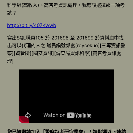
科學組(高收入)、高普考資訊處理，我應該選擇那一項考
試 ?
http://bit.ly/407Kwwb
寫出SQL職員105 於 201698 至 201699 於資料庫中找
出可以代理的人之 職員編號郭富[roycekuo][三等資訊警
察][資管所][國安資訊][調查局資訊科學][高普考資訊處
理]
您已被邀請加入「警察特考研究學會」！請點選以下連結