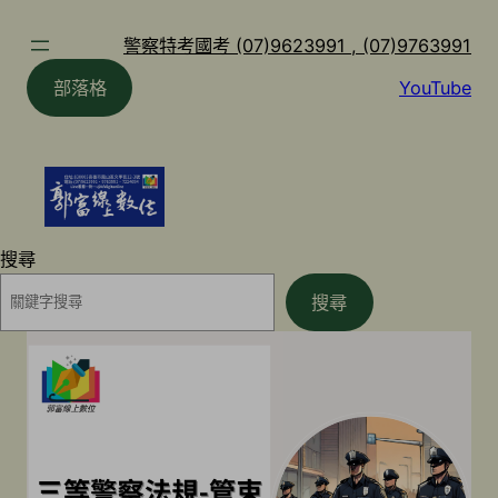
跳
至
警察特考國考 (07)9623991 , (07)9763991
主
部落格
YouTube
要
內
容
搜尋
搜尋