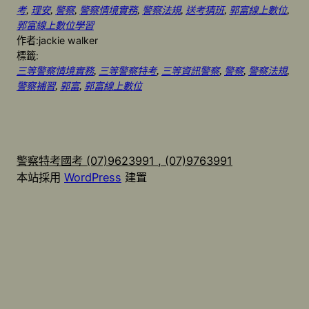
考
, 
理安
, 
警察
, 
警察情境實務
, 
警察法規
, 
送考猜班
, 
郭富線上數位
, 
郭富線上數位學習
作者:
jackie walker
標籤:
三等警察情境實務
, 
三等警察特考
, 
三等資訊警察
, 
警察
, 
警察法規
, 
警察補習
, 
郭富
, 
郭富線上數位
警察特考國考 (07)9623991 , (07)9763991
本站採用
WordPress
建置